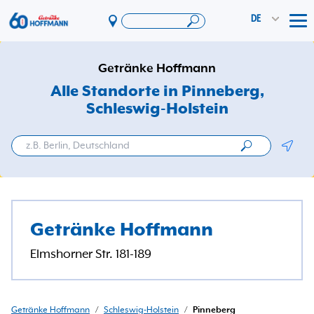
DE
Tog
Angebote & Aktionen
Getränke Hoffmann
App
Alle Standorte in Pinneberg
,
Schleswig-Holstein
PAYBACK
Vereinswelt
Geolo
DosenExpress
HoffmannBringts
Services
Getränke Hoffmann
Unternehmen
Elmshorner Str. 181-189
Getränke Hoffmann
/
Schleswig-Holstein
/
Pinneberg