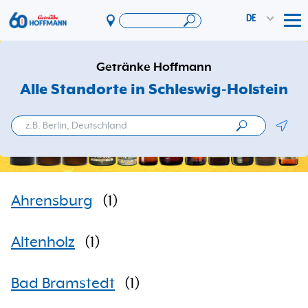
DE
Tog
Angebote & Aktionen
Getränke Hoffmann
App
Alle Standorte in Schleswig-Holstein
PAYBACK
Geolo
Vereinswelt
DosenExpress
HoffmannBringts
Ahrensburg
(
1
)
Services
Unternehmen
Altenholz
(
1
)
Bad Bramstedt
(
1
)