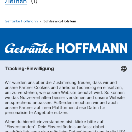
Ziethen
(
1
)
Getränke Hoffmann
/
Schleswig-Holstein
Newsletter abonnieren
Kontakt
FAQs
Karriere