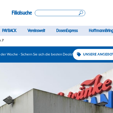
Filialsuche
PAYBACK
Vereinswelt
DosenExpress
HoffmannBring
. 7
er Woche - Sichern Sie sich die besten Deals!
UNSERE ANGEBO