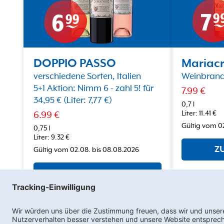
DOPPIO PASSO
Mariac
verschiedene Sorten, Italien
Weinbrand,
5+1 Aktion: Nimm 6 - zahl 5! für
7.99
€
34,95 € (Liter: 7,77 €)
0,7 l
Liter
:
11.41
€
6.99
€
Gültig vom
0
0,75 l
Liter
:
9.32
€
Z
Gültig vom
02.08.
bis
08.08.2026
ZUM ANGEBOT