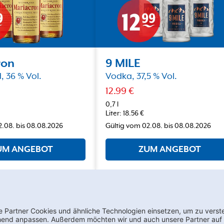
ron
9 MILE
 36 % Vol.
Vodka, 37,5 % Vol.
12.99
€
0,7 l
Liter
:
18.56
€
2.08.
bis
08.08.2026
Gültig vom
02.08.
bis
08.08.2026
UM ANGEBOT
ZUM ANGEBOT