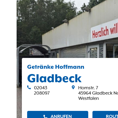
Getränke Hoffmann
Gladbeck
02043
Hornstr. 7
208097
45964 Gladbeck No
Westfalen
ANRUFEN
ROUT