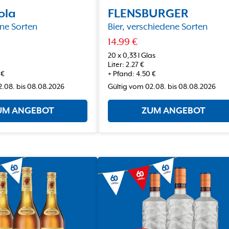
ola
FLENSBURGER
ne Sorten
Bier, verschiedene Sorten
14.99
€
20 x 0,33 l Glas
Liter
:
2.27
€
€
+
Pfand
:
4.50
€
2.08.
bis
08.08.2026
Gültig vom
02.08.
bis
08.08.2026
UM ANGEBOT
ZUM ANGEBOT