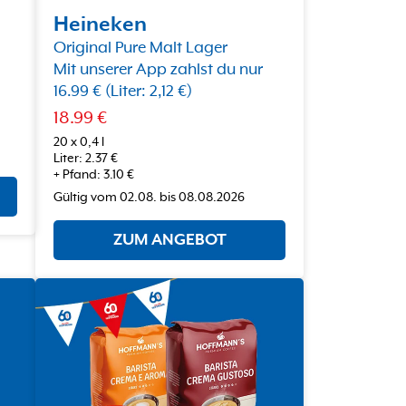
Heineken
Original Pure Malt Lager
Mit unserer App zahlst du nur
16.99 € (Liter: 2,12 €)
18.99
€
20 x 0,4 l
Liter
:
2.37
€
+
Pfand
:
3.10
€
Gültig vom
02.08.
bis
08.08.2026
ZUM ANGEBOT