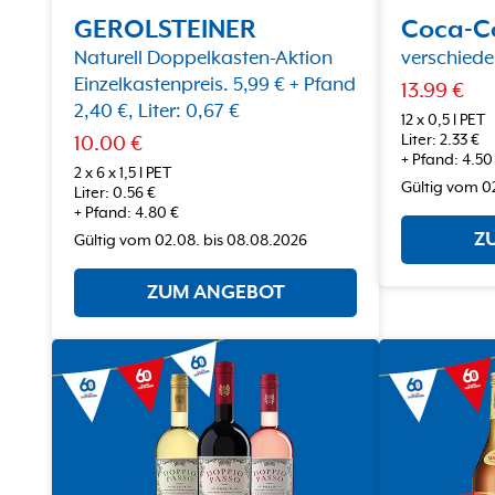
GEROLSTEINER
Coca-C
Naturell Doppelkasten-Aktion
verschiede
Einzelkastenpreis. 5,99 € + Pfand
13.99
€
2,40 €, Liter: 0,67 €
12 x 0,5 l PET
Liter
:
2.33
€
10.00
€
+
Pfand
:
4.50
2 x 6 x 1,5 l PET
Gültig vom
0
Liter
:
0.56
€
+
Pfand
:
4.80
€
Z
Gültig vom
02.08.
bis
08.08.2026
ZUM ANGEBOT