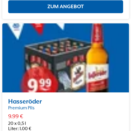
ZUM ANGEBOT
Hasseröder
Premium Pils
9.99
€
20 x 0,5 l
Liter
:
1.00
€