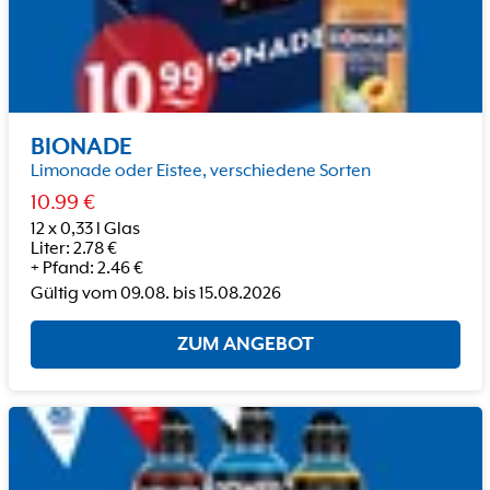
BIONADE
Limonade oder Eistee, verschiedene Sorten
10.99
€
12 x 0,33 l Glas
Liter
:
2.78
€
+
Pfand
:
2.46
€
Gültig vom
09.08.
bis
15.08.2026
ZUM ANGEBOT