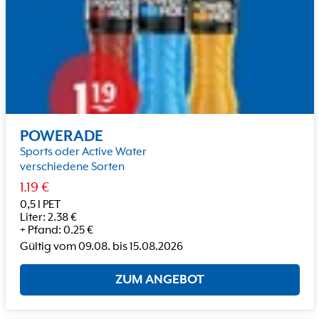
POWERADE
Sports oder Active Water
verschiedene Sorten
1.19
€
0,5 l PET
Liter
:
2.38
€
+
Pfand
:
0.25
€
Gültig vom
09.08.
bis
15.08.2026
ZUM ANGEBOT