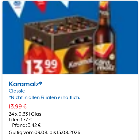
Karamalz*
Classic
*Nicht in allen Filialen erhältlich.
13.99
€
24 x 0,33 l Glas
Liter
:
1.77
€
+
Pfand
:
3.42
€
Gültig vom
09.08.
bis
15.08.2026