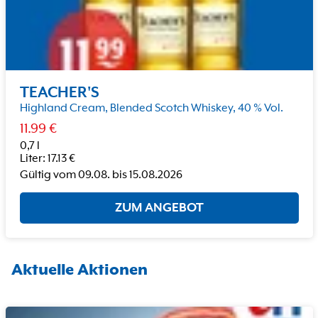
TEACHER'S
Highland Cream, Blended Scotch Whiskey, 40 % Vol.
11.99
€
0,7 l
Liter
:
17.13
€
Gültig vom
09.08.
bis
15.08.2026
ZUM ANGEBOT
Aktuelle Aktionen