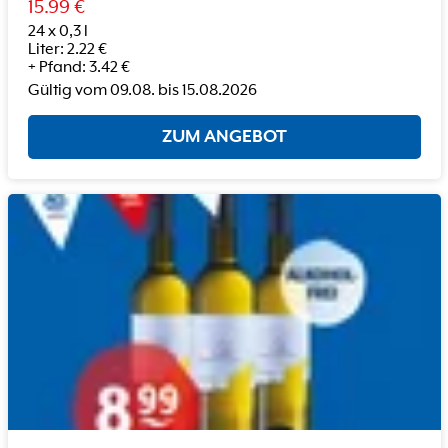
15.99
€
24 x 0,3 l
Liter
:
2.22
€
+
Pfand
:
3.42
€
Gültig vom
09.08.
bis
15.08.2026
ZUM ANGEBOT