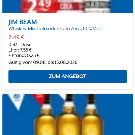
JIM BEAM
Whiskey-Mix Cola oder Cola Zero, 10 % Vol.
2.49
€
0,33 l Dose
Liter
:
7.55
€
+
Pfand
:
0.25
€
Gültig vom
09.08.
bis
15.08.2026
ZUM ANGEBOT