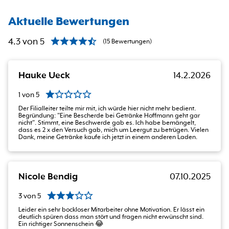
Aktuelle Bewertungen
4.3
von
5
(
15
Bewertungen
)
Hauke Ueck
14.2.2026
1
von
5
Der Filialleiter teilte mir mit, ich würde hier nicht mehr bedient.
Begründung: "Eine Bescherde bei Getränke Hoffmann geht gar
nicht". Stimmt, eine Beschwerde gab es. Ich habe bemängelt,
dass es 2 x den Versuch gab, mich um Leergut zu betrügen. Vielen
Dank, meine Getränke kaufe ich jetzt in einem anderen Laden.
Nicole Bendig
07.10.2025
3
von
5
Leider ein sehr bockloser Mitarbeiter ohne Motivation. Er lässt ein
deutlich spüren dass man stört und fragen nicht erwünscht sind.
Ein richtiger Sonnenschein 😂