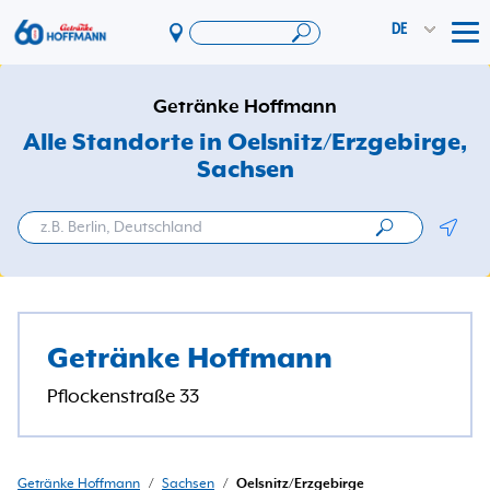
DE
Tog
Angebote & Aktionen
Getränke Hoffmann
App
Alle Standorte in Oelsnitz/Erzgebirge
,
Sachsen
PAYBACK
Vereinswelt
Geolo
DosenExpress
HoffmannBringts
Services
Getränke Hoffmann
Unternehmen
Pflockenstraße 33
Getränke Hoffmann
/
Sachsen
/
Oelsnitz/Erzgebirge