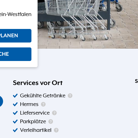
ein-Westfalen
PLANEN
CHE
S
Services vor Ort
Gekühlte Getränke
Hermes
Lieferservice
Parkplätze
Verleihartikel