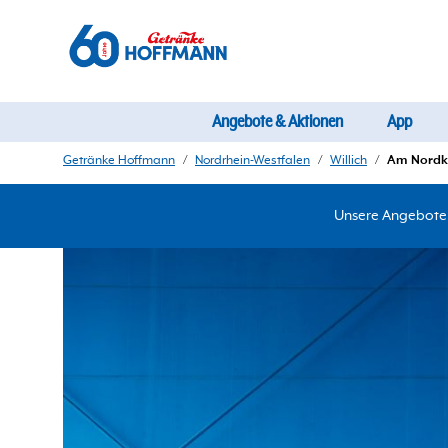
Angebote & Aktionen
App
Getränke Hoffmann
/
Nordrhein-Westfalen
/
Willich
/
Am Nordk
Unsere Angebote d