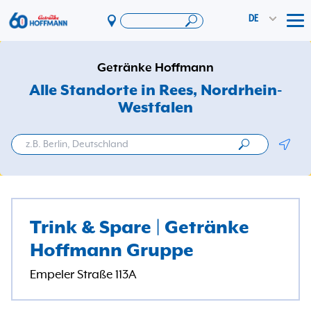
DE
Tog
Angebote & Aktionen
Getränke Hoffmann
App
Alle Standorte in Rees
, Nordrhein-
Westfalen
PAYBACK
Vereinswelt
Geolo
DosenExpress
HoffmannBringts
Services
Trink & Spare | Getränke
Unternehmen
Hoffmann Gruppe
Empeler Straße 113A