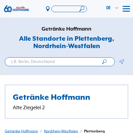
DE
Tog
Angebote & Aktionen
Getränke Hoffmann
App
Alle Standorte in Plettenberg
,
Nordrhein-Westfalen
PAYBACK
Vereinswelt
Geolo
DosenExpress
HoffmannBringts
Services
Getränke Hoffmann
Unternehmen
Alte Ziegelei 2
Getränke Hoffmann
/
Nordrhein-Westfalen
/
Plettenberg