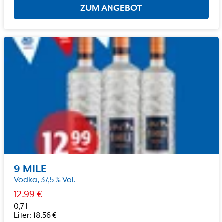
ZUM ANGEBOT
9 MILE
Vodka, 37,5 % Vol.
12.99
€
0,7 l
Liter
:
18.56
€