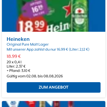
Heineken
Original Pure Malt Lager
Mit unserer App zahlst du nur 16.99 € (Liter: 2,12 €)
18.99
€
20 x 0,4 l
Liter
:
2.37
€
+
Pfand
:
3.10
€
Gültig vom
02.08.
bis
08.08.2026
ZUM ANGEBOT