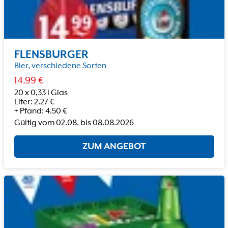
FLENSBURGER
Bier, verschiedene Sorten
14.99
€
20 x 0,33 l Glas
Liter
:
2.27
€
+
Pfand
:
4.50
€
Gültig vom
02.08.
bis
08.08.2026
ZUM ANGEBOT