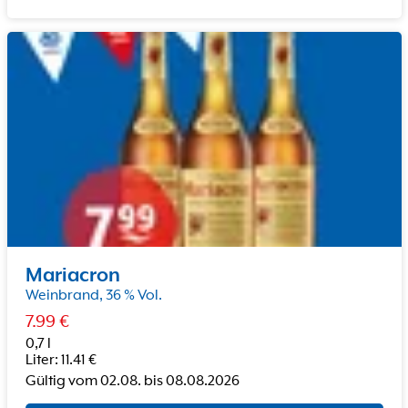
Mariacron
Weinbrand, 36 % Vol.
7.99
€
0,7 l
Liter
:
11.41
€
Gültig vom
02.08.
bis
08.08.2026