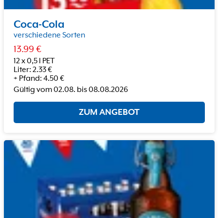
Coca-Cola
verschiedene Sorten
13.99
€
12 x 0,5 l PET
Liter
:
2.33
€
+
Pfand
:
4.50
€
Gültig vom
02.08.
bis
08.08.2026
ZUM ANGEBOT