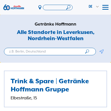
DE
Tog
Angebote & Aktionen
Getränke Hoffmann
App
Alle Standorte in Leverkusen
,
Nordrhein-Westfalen
PAYBACK
Vereinswelt
Geolo
DosenExpress
HoffmannBringts
Services
Trink & Spare | Getränke
Unternehmen
Hoffmann Gruppe
Elbestraße, 15