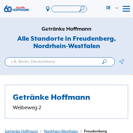
DE
Tog
Angebote & Aktionen
Getränke Hoffmann
App
Alle Standorte in Freudenberg
,
Nordrhein-Westfalen
PAYBACK
Vereinswelt
Geolo
DosenExpress
HoffmannBringts
Services
Getränke Hoffmann
Unternehmen
Weibeweg 2
Getränke Hoffmann
/
Nordrhein-Westfalen
/
Freudenberg