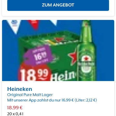
ZUM ANGEBOT
Heineken
Original Pure Malt Lager
Mit unserer App zahlst du nur 16.99 € (Liter: 2,12 €)
18.99
€
20 x 0,4 l