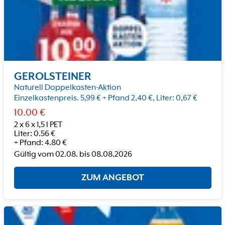
GEROLSTEINER
Naturell Doppelkasten-Aktion
Einzelkastenpreis. 5,99 € + Pfand 2,40 €, Liter: 0,67 €
10.00
€
2 x 6 x 1,5 l PET
Liter
:
0.56
€
+
Pfand
:
4.80
€
Gültig vom
02.08.
bis
08.08.2026
ZUM ANGEBOT