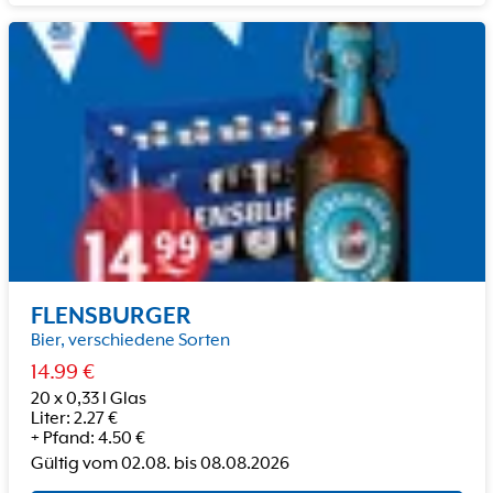
FLENSBURGER
Bier, verschiedene Sorten
14.99
€
20 x 0,33 l Glas
Liter
:
2.27
€
+
Pfand
:
4.50
€
Gültig vom
02.08.
bis
08.08.2026