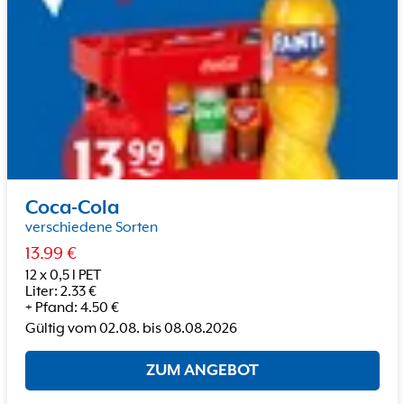
Coca-Cola
verschiedene Sorten
13.99
€
12 x 0,5 l PET
Liter
:
2.33
€
+
Pfand
:
4.50
€
Gültig vom
02.08.
bis
08.08.2026
ZUM ANGEBOT