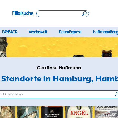
Filialsuche
PAYBACK
Vereinswelt
DosenExpress
HoffmannBring
Getränke Hoffmann
e Standorte in Hamburg
, Ham