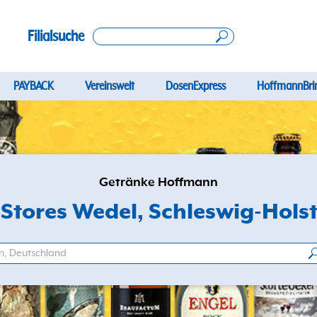
Filialsuche
PAYBACK
Vereinswelt
DosenExpress
HoffmannBri
Getränke Hoffmann
 Stores Wedel
, Schleswig-Hols