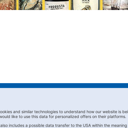
er
Contact us
FAQs
Privacy
Compl