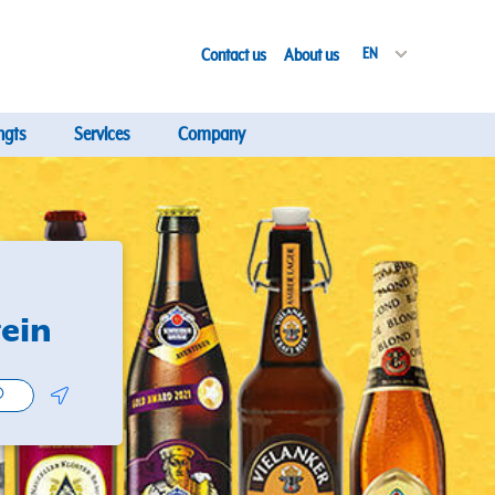
Contact us
About us
EN
ngts
Services
Company
tein
Geolocate.