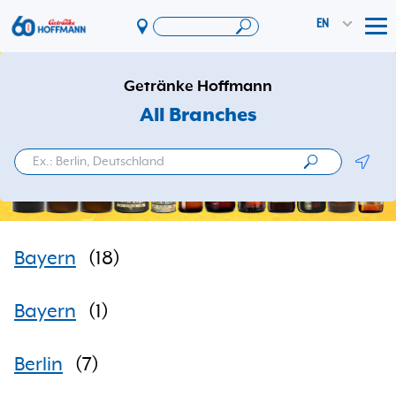
EN
Tog
Offers & Promotions
Getränke Hoffmann
App
All Branches
PAYBACK
Geolo
Vereinswelt
DosenExpress
HoffmannBringts
Bayern
(
18
)
Services
Company
Bayern
(
1
)
Berlin
(
7
)