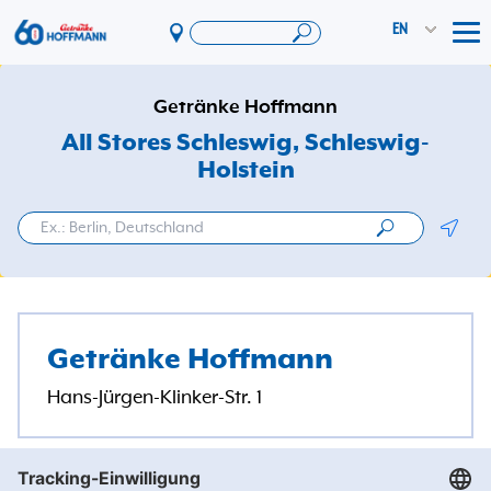
EN
Tog
Offers & Promotions
Getränke Hoffmann
App
All Stores Schleswig
, Schleswig-
Holstein
PAYBACK
Vereinswelt
Geolo
DosenExpress
HoffmannBringts
Services
Getränke Hoffmann
Company
Hans-Jürgen-Klinker-Str. 1
Getränke Hoffmann
/
Schleswig-Holstein
/
Schleswig