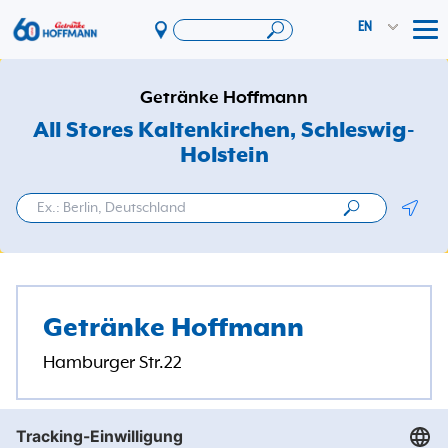
EN
Tog
Offers & Promotions
Getränke Hoffmann
App
All Stores Kaltenkirchen
, Schleswig-
Holstein
PAYBACK
Vereinswelt
Geolo
DosenExpress
HoffmannBringts
Services
Getränke Hoffmann
Company
Hamburger Str.22
Getränke Hoffmann
/
Schleswig-Holstein
/
Kaltenkirchen