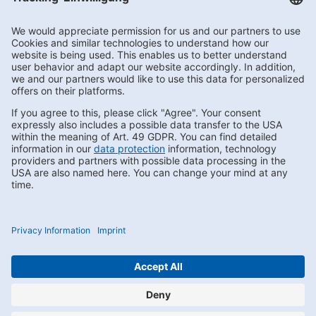
Getränke Hoffmann
/
Sachsen
/
Nossen
/
Schützenstraße
Subscribe to Newsletter
Contact us
FAQs
Privacy
Compliance