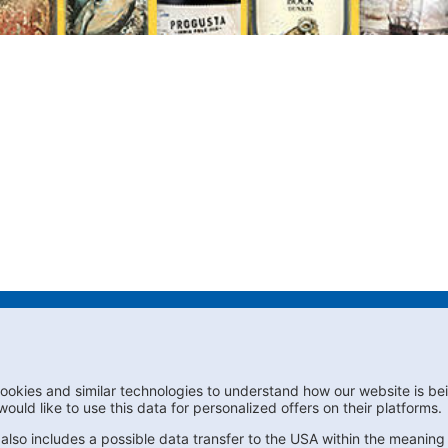
er
Contact us
FAQs
Privacy
Compl