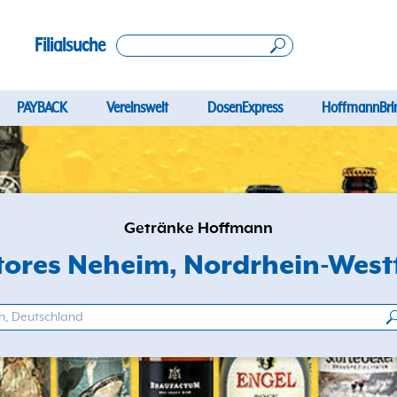
Filialsuche
PAYBACK
Vereinswelt
DosenExpress
HoffmannBri
Getränke Hoffmann
Stores Neheim
, Nordrhein-West