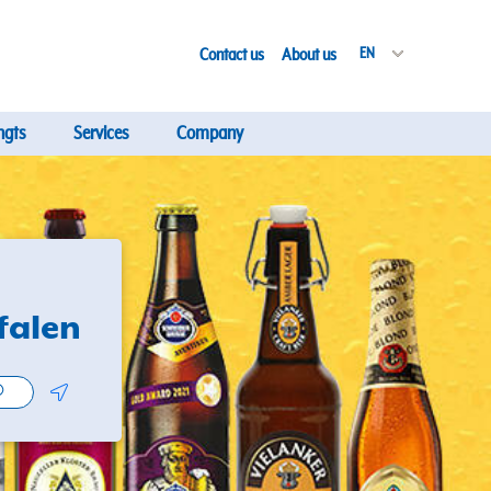
Contact us
About us
EN
ngts
Services
Company
falen
Geolocate.