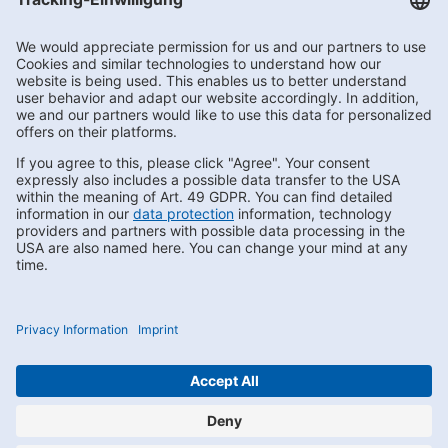
Getränke Hoffmann
/
Nordrhein-Westfalen
/
Lengerich
/
Bergstraße
Subscribe to Newsletter
Contact us
FAQs
Privacy
Compliance