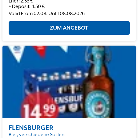
Liter
:
2.33
€
+
Deposit
:
4.50
€
Valid From
02.08.
Until
08.08.2026
ZUM ANGEBOT
FLENSBURGER
Bier, verschiedene Sorten