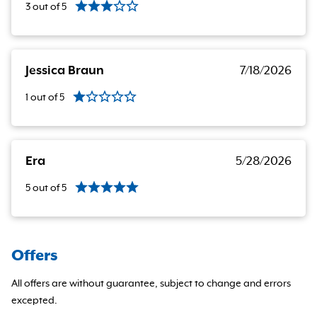
3
out of
5
Jessica Braun
7/18/2026
1
out of
5
Era
5/28/2026
5
out of
5
Offers
All offers are without guarantee, subject to change and errors
excepted.