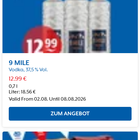
9 MILE
Vodka, 37,5 % Vol.
12.99
€
0,7 l
Liter
:
18.56
€
Valid From
02.08.
Until
08.08.2026
ZUM ANGEBOT