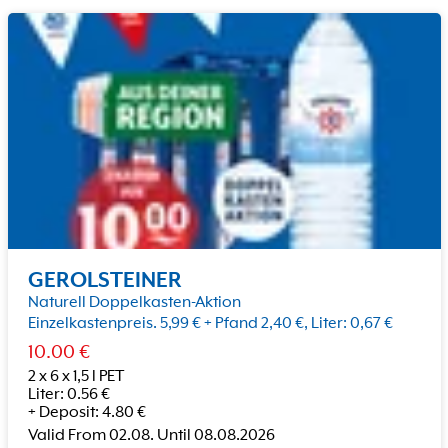
GEROLSTEINER
Naturell Doppelkasten-Aktion
Einzelkastenpreis. 5,99 € + Pfand 2,40 €, Liter: 0,67 €
10.00
€
2 x 6 x 1,5 l PET
Liter
:
0.56
€
+
Deposit
:
4.80
€
Valid From
02.08.
Until
08.08.2026