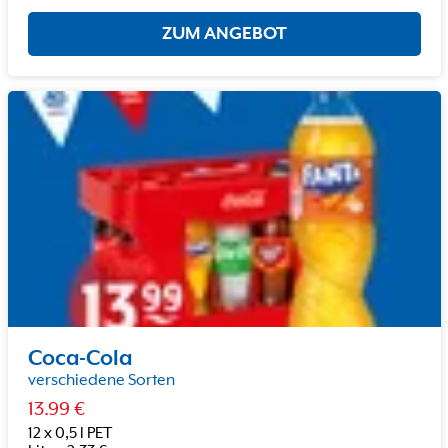
ZUM ANGEBOT
Coca-Cola
verschiedene Sorten
13.99
€
12 x 0,5 l PET