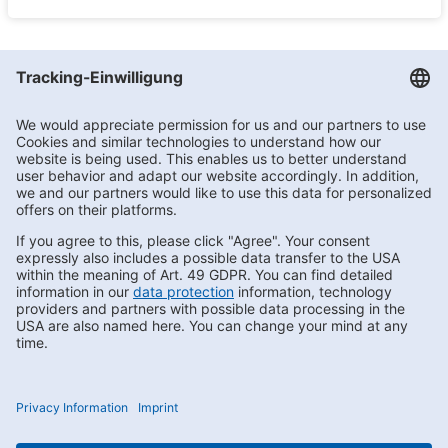
Getränke Hoffmann
/
Nordrhein-Westfalen
/
Dortmund
/
Preußische Str. 113
Subscribe to Newsletter
Contact us
FAQs
Privacy