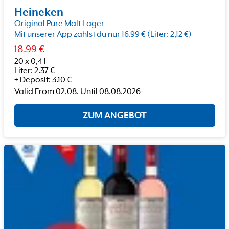
Heineken
Original Pure Malt Lager
Mit unserer App zahlst du nur 16.99 € (Liter: 2,12 €)
18.99
€
20 x 0,4 l
Liter
:
2.37
€
+
Deposit
:
3.10
€
Valid From
02.08.
Until
08.08.2026
ZUM ANGEBOT