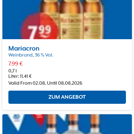
Mariacron
Weinbrand, 36 % Vol.
7.99
€
0,7 l
Liter
:
11.41
€
Valid From
02.08.
Until
08.08.2026
ZUM ANGEBOT