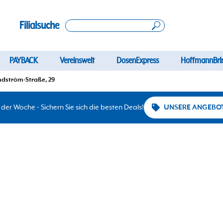
Filialsuche
PAYBACK
Vereinswelt
DosenExpress
HoffmannBri
ndström-Straße, 29
er Woche - Sichern Sie sich die besten Deals!
UNSERE ANGEBO