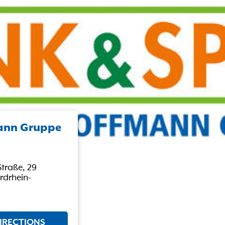
mann Gruppe
traße, 29
drhein-
IRECTIONS