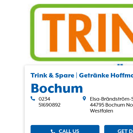
Trink & Spare | Getränke Hoff
Bochum
0234
Elsa-Brändström-S
51690892
44795 Bochum Nor
Westfalen
CALL US
GET D