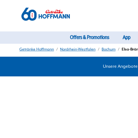
Offers & Promotions
App
Getränke Hoffmann
/
Nordrhein-Westfalen
/
Bochum
/
Elsa-Brä
Unsere Angebote d