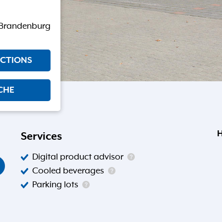
 Brandenburg
ECTIONS
CHE
H
Services
Digital product advisor
Cooled beverages
Parking lots