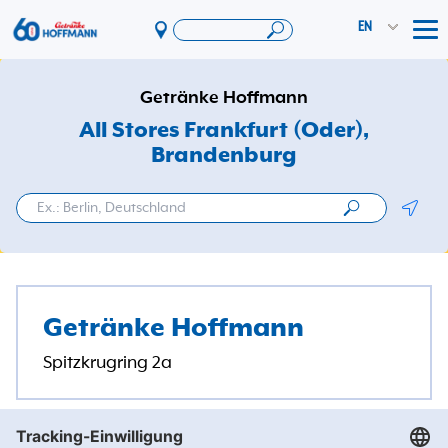
EN
Tog
Offers & Promotions
Getränke Hoffmann
App
All Stores Frankfurt (Oder)
,
Brandenburg
PAYBACK
Vereinswelt
Geolo
DosenExpress
HoffmannBringts
Services
Getränke Hoffmann
Company
Spitzkrugring 2a
Getränke Hoffmann
/
Brandenburg
/
Frankfurt (Oder)