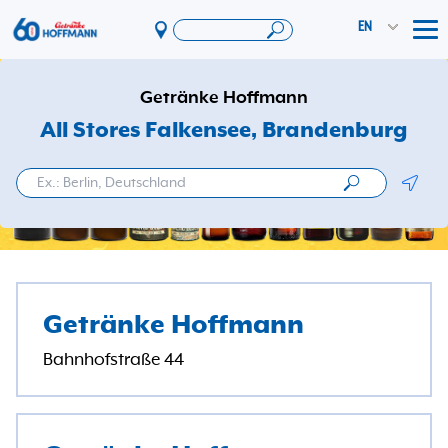
EN
Tog
Offers & Promotions
Getränke Hoffmann
App
All Stores Falkensee
, Brandenburg
PAYBACK
Geolo
Vereinswelt
DosenExpress
HoffmannBringts
Services
Getränke Hoffmann
Company
Bahnhofstraße 44