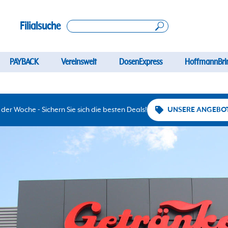
Filialsuche
PAYBACK
Vereinswelt
DosenExpress
HoffmannBri
er Woche - Sichern Sie sich die besten Deals!
UNSERE ANGEBO