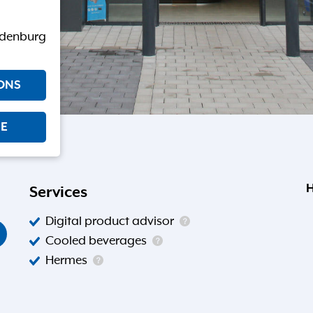
ndenburg
ONS
E
H
Services
Digital product advisor
Cooled beverages
Hermes