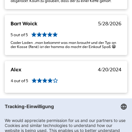
abgerockt. Kaum zu glauben, dass der zu einer Kette gehört.
Bart Woick
5/28/2026
5
out of
5
Cooler Laden ..man bekommt was man braucht und der Typ an
der Kasse (René) ist der hamma da macht der Einkauf Spaß 😁
Alex
4/20/2024
4
out of
5
Getränke Hoffmann
/
Berlin
/
Berlin
/
Gutenbergstraße 26