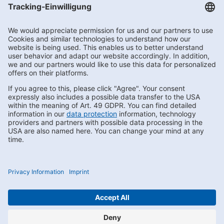
Getränke Hoffmann
/
Berlin
/
Berlin
/
Lützenstraße 7a
Subscribe to Newsletter
Contact us
FAQs
Privacy
Compliance