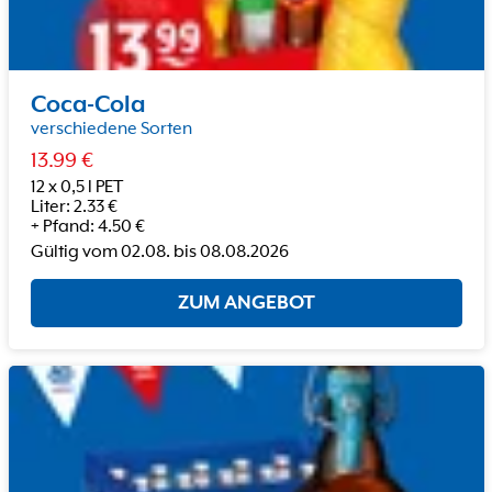
Coca-Cola
verschiedene Sorten
13.99
€
12 x 0,5 l PET
Liter
:
2.33
€
+
Pfand
:
4.50
€
Gültig vom
02.08.
bis
08.08.2026
ZUM ANGEBOT