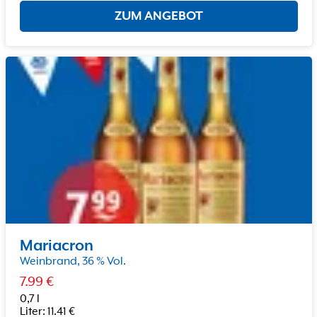
ZUM ANGEBOT
Mariacron
Weinbrand, 36 % Vol.
7.99
€
0,7 l
Liter
:
11.41
€