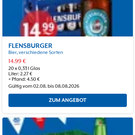
FLENSBURGER
Bier, verschiedene Sorten
14.99
€
20 x 0,33 l Glas
Liter
:
2.27
€
+
Pfand
:
4.50
€
Gültig vom
02.08.
bis
08.08.2026
ZUM ANGEBOT