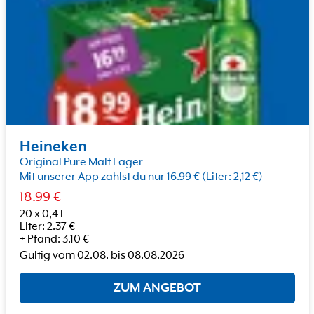
Heineken
Original Pure Malt Lager
Mit unserer App zahlst du nur 16.99 € (Liter: 2,12 €)
18.99
€
20 x 0,4 l
Liter
:
2.37
€
+
Pfand
:
3.10
€
Gültig vom
02.08.
bis
08.08.2026
ZUM ANGEBOT