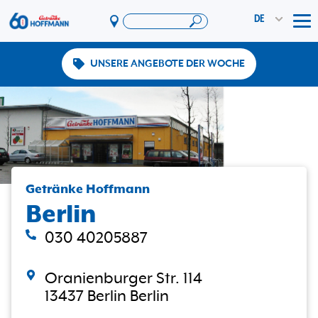
DE
Tog
UNSERE ANGEBOTE DER WOCHE
Angebote & Aktionen
App
PAYBACK
Vereinswelt
DosenExpress
HoffmannBringts
Getränke Hoffmann
Berlin
Services
Unternehmen
030 40205887
Oranienburger Str. 114
13437 Berlin Berlin