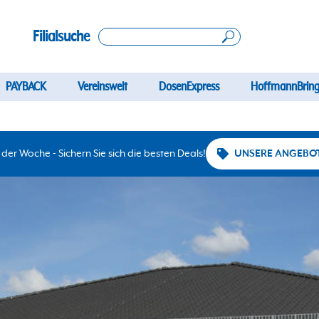
Filialsuche
PAYBACK
Vereinswelt
DosenExpress
HoffmannBring
er Woche - Sichern Sie sich die besten Deals!
UNSERE ANGEBO