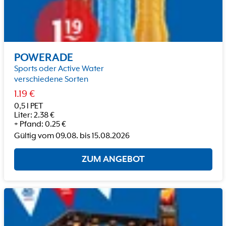
POWERADE
Sports oder Active Water
verschiedene Sorten
1.19
€
0,5 l PET
Liter
:
2.38
€
+
Pfand
:
0.25
€
Gültig vom
09.08.
bis
15.08.2026
ZUM ANGEBOT