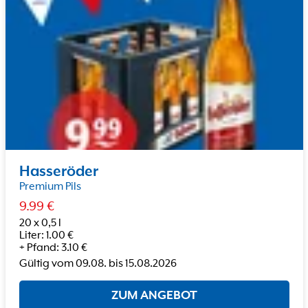
Hasseröder
Premium Pils
9.99
€
20 x 0,5 l
Liter
:
1.00
€
+
Pfand
:
3.10
€
Gültig vom
09.08.
bis
15.08.2026
ZUM ANGEBOT