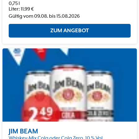
0,75 l
Liter
:
11.99
€
Gültig vom
09.08.
bis
15.08.2026
ZUM ANGEBOT
JIM BEAM
Whiskey-Mix Cola oder Cola Zero, 10 % Vol.