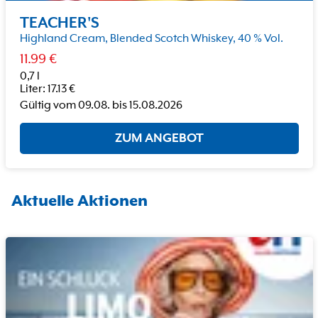
TEACHER'S
Highland Cream, Blended Scotch Whiskey, 40 % Vol.
11.99
€
0,7 l
Liter
:
17.13
€
Gültig vom
09.08.
bis
15.08.2026
ZUM ANGEBOT
Aktuelle Aktionen