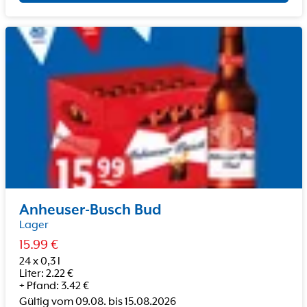
Anheuser-Busch Bud
Lager
15.99
€
24 x 0,3 l
Liter
:
2.22
€
+
Pfand
:
3.42
€
Gültig vom
09.08.
bis
15.08.2026