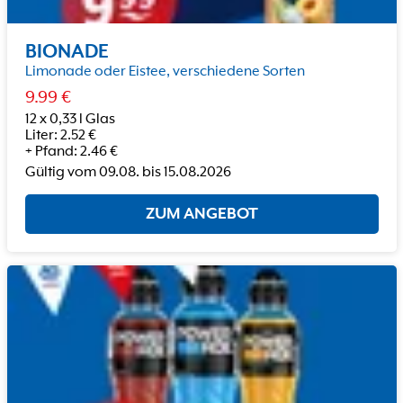
BIONADE
Limonade oder Eistee, verschiedene Sorten
9.99
€
12 x 0,33 l Glas
Liter
:
2.52
€
+
Pfand
:
2.46
€
Gültig vom
09.08.
bis
15.08.2026
ZUM ANGEBOT