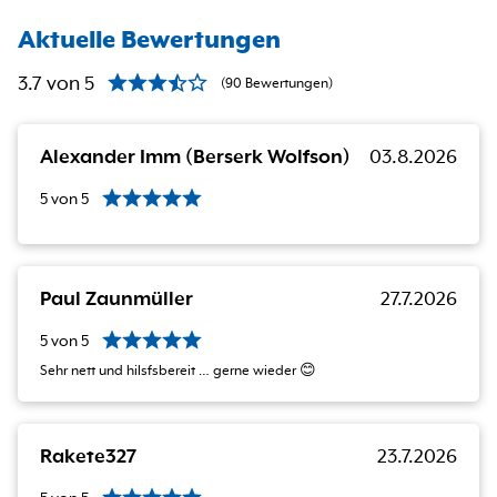
Aktuelle Bewertungen
3.7
von
5
(
90
Bewertungen
)
Alexander Imm (Berserk Wolfson)
03.8.2026
5
von
5
Paul Zaunmüller
27.7.2026
5
von
5
Sehr nett und hilsfsbereit … gerne wieder 😊
Rakete327
23.7.2026