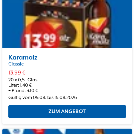
Karamalz
Classic
13.99
€
20 x 0,5 l Glas
Liter
:
1.40
€
+
Pfand
:
3.10
€
Gültig vom
09.08.
bis
15.08.2026
ZUM ANGEBOT