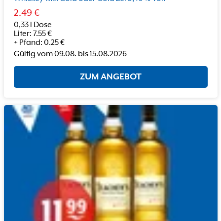
2.49
€
0,33 l Dose
Liter
:
7.55
€
+
Pfand
:
0.25
€
Gültig vom
09.08.
bis
15.08.2026
ZUM ANGEBOT