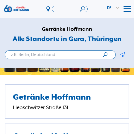
DE
Tog
Angebote & Aktionen
Getränke Hoffmann
App
Alle Standorte in Gera
, Thüringen
PAYBACK
Geolo
Vereinswelt
DosenExpress
HoffmannBringts
Services
Getränke Hoffmann
Unternehmen
Liebschwitzer Straße 131