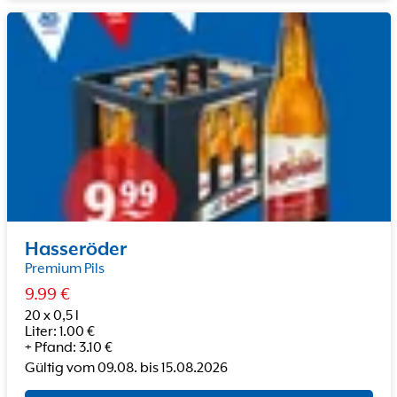
Hasseröder
Premium Pils
9.99
€
20 x 0,5 l
Liter
:
1.00
€
+
Pfand
:
3.10
€
Gültig vom
09.08.
bis
15.08.2026