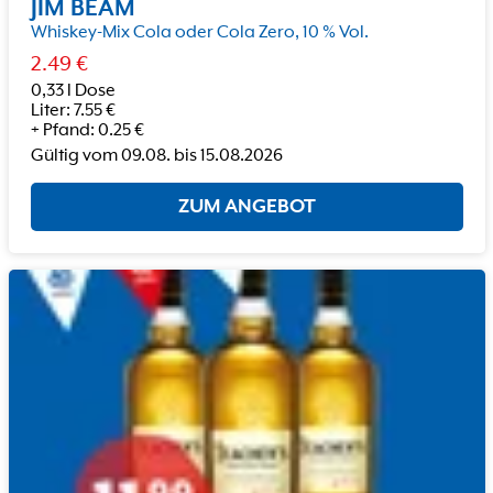
JIM BEAM
Whiskey-Mix Cola oder Cola Zero, 10 % Vol.
2.49
€
0,33 l Dose
Liter
:
7.55
€
+
Pfand
:
0.25
€
Gültig vom
09.08.
bis
15.08.2026
ZUM ANGEBOT