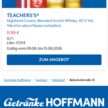
TEACHERS'S*
Highland Cream, Blended Scotch Whisky, 40 % Vol.
*Nicht in allen Filialen erhältlich.
11.99
€
0,7 l
Liter
:
17.13
€
Gültig vom
09.08.
bis
15.08.2026
ZUM ANGEBOT
Getränke Hoffmann
/
Sachsen
/
Hohndorf
/
Bahnhofstraße 21