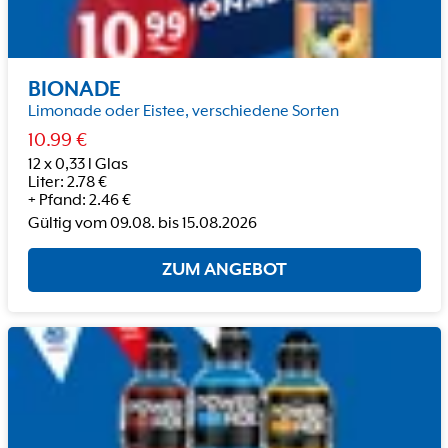
BIONADE
Limonade oder Eistee, verschiedene Sorten
10.99
€
12 x 0,33 l Glas
Liter
:
2.78
€
+
Pfand
:
2.46
€
Gültig vom
09.08.
bis
15.08.2026
ZUM ANGEBOT