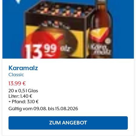
Karamalz
Classic
13.99
€
20 x 0,5 l Glas
Liter
:
1.40
€
+
Pfand
:
3.10
€
Gültig vom
09.08.
bis
15.08.2026
ZUM ANGEBOT