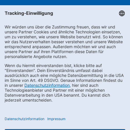
Newsletter abonnieren
Kontakt
FAQs
Karriere
Datenschutz
AEB
LkSG
Compliance