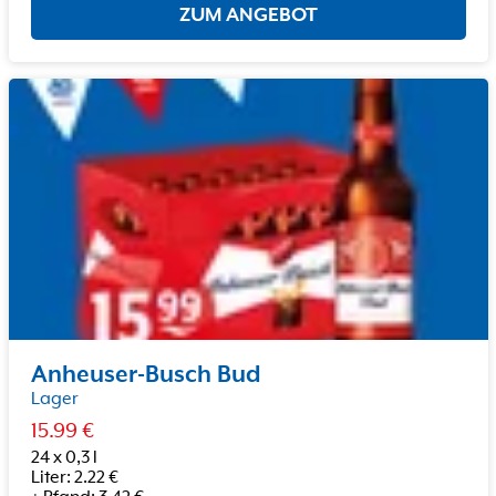
ZUM ANGEBOT
Anheuser-Busch Bud
Lager
15.99
€
24 x 0,3 l
Liter
:
2.22
€