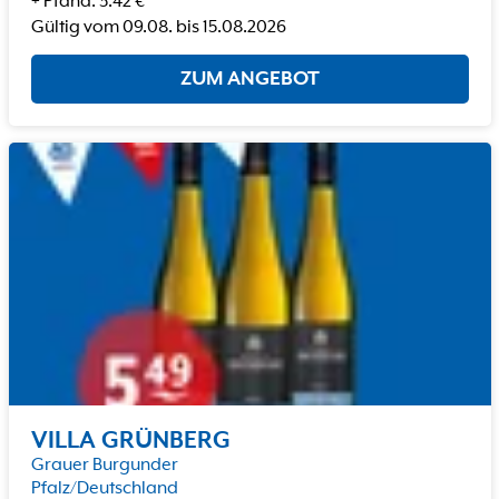
+
Pfand
:
3.42
€
Gültig vom
09.08.
bis
15.08.2026
ZUM ANGEBOT
VILLA GRÜNBERG
Grauer Burgunder
Pfalz/Deutschland