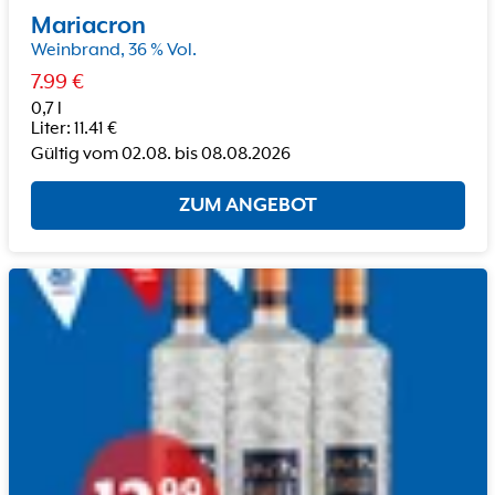
Mariacron
Weinbrand, 36 % Vol.
7.99
€
0,7 l
Liter
:
11.41
€
Gültig vom
02.08.
bis
08.08.2026
ZUM ANGEBOT