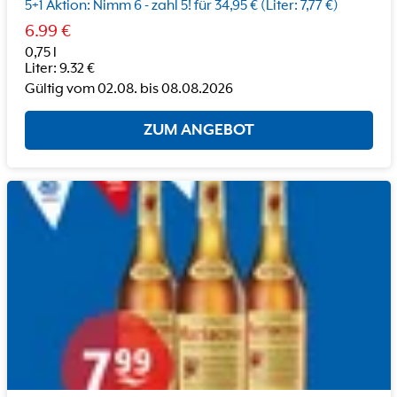
5+1 Aktion: Nimm 6 - zahl 5! für 34,95 € (Liter: 7,77 €)
6.99
€
0,75 l
Liter
:
9.32
€
Gültig vom
02.08.
bis
08.08.2026
ZUM ANGEBOT