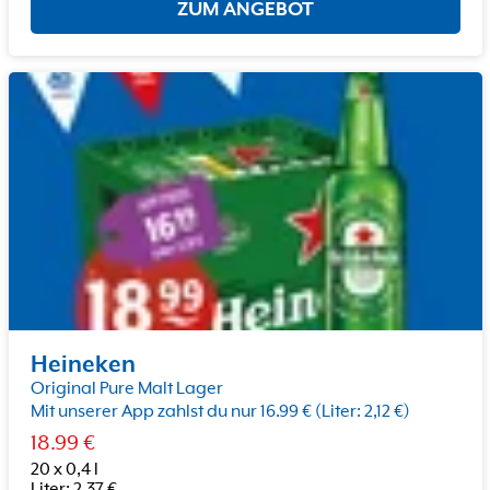
ZUM ANGEBOT
Heineken
Original Pure Malt Lager
Mit unserer App zahlst du nur 16.99 € (Liter: 2,12 €)
18.99
€
20 x 0,4 l
Liter
:
2.37
€