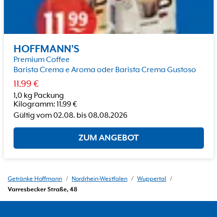
HOFFMANN'S
Premium Coffee
Barista Crema e Aroma oder Barista Crema Gustoso
11.99
€
1,0 kg Packung
Kilogramm
:
11.99
€
Gültig vom
02.08.
bis
08.08.2026
ZUM ANGEBOT
Getränke Hoffmann
/
Nordrhein-Westfalen
/
Wuppertal
/
Varresbecker Straße, 48