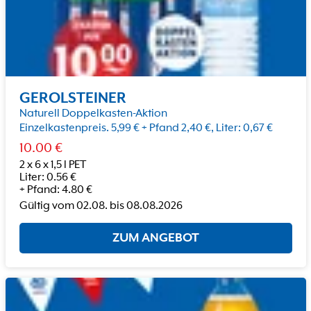
GEROLSTEINER
Naturell Doppelkasten-Aktion
Einzelkastenpreis. 5,99 € + Pfand 2,40 €, Liter: 0,67 €
10.00
€
2 x 6 x 1,5 l PET
Liter
:
0.56
€
+
Pfand
:
4.80
€
Gültig vom
02.08.
bis
08.08.2026
ZUM ANGEBOT