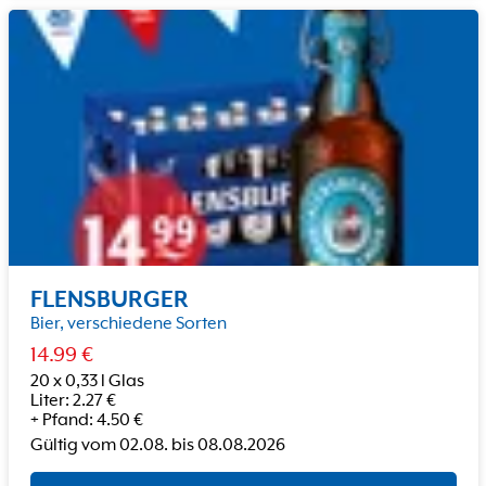
FLENSBURGER
Bier, verschiedene Sorten
14.99
€
20 x 0,33 l Glas
Liter
:
2.27
€
+
Pfand
:
4.50
€
Gültig vom
02.08.
bis
08.08.2026