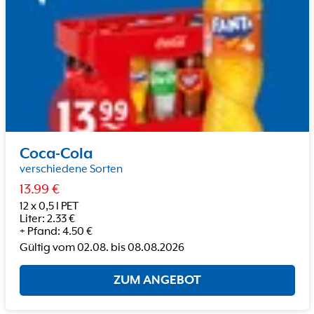
Coca-Cola
verschiedene Sorten
13.99
€
12 x 0,5 l PET
Liter
:
2.33
€
+
Pfand
:
4.50
€
Gültig vom
02.08.
bis
08.08.2026
ZUM ANGEBOT