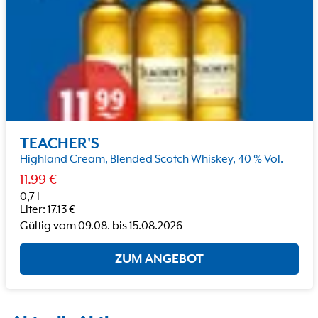
TEACHER'S
Highland Cream, Blended Scotch Whiskey, 40 % Vol.
11.99
€
0,7 l
Liter
:
17.13
€
Gültig vom
09.08.
bis
15.08.2026
ZUM ANGEBOT