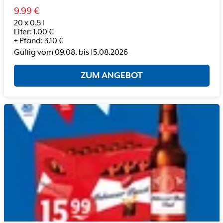
9.99
€
20 x 0,5 l
Liter
:
1.00
€
+
Pfand
:
3.10
€
Gültig vom
09.08.
bis
15.08.2026
ZUM ANGEBOT