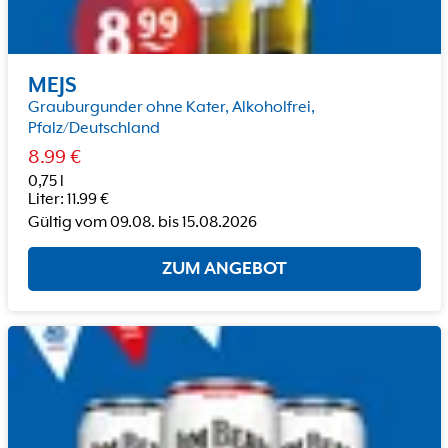
MEJS
Grauburgunder ohne Kater, Alkoholfrei,
Pfalz/Deutschland
8.99
€
0,75 l
Liter
:
11.99
€
Gültig vom
09.08.
bis
15.08.2026
ZUM ANGEBOT