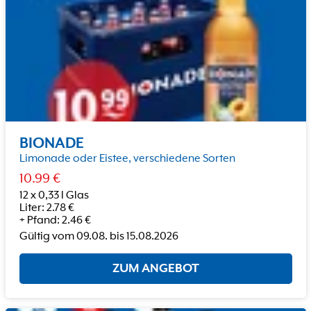
BIONADE
Limonade oder Eistee, verschiedene Sorten
10.99
€
12 x 0,33 l Glas
Liter
:
2.78
€
+
Pfand
:
2.46
€
Gültig vom
09.08.
bis
15.08.2026
ZUM ANGEBOT