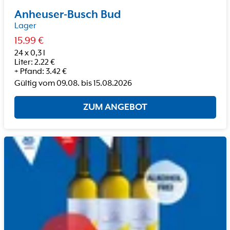
Anheuser-Busch Bud
Lager
15.99
€
24 x 0,3 l
Liter
:
2.22
€
+
Pfand
:
3.42
€
Gültig vom
09.08.
bis
15.08.2026
ZUM ANGEBOT