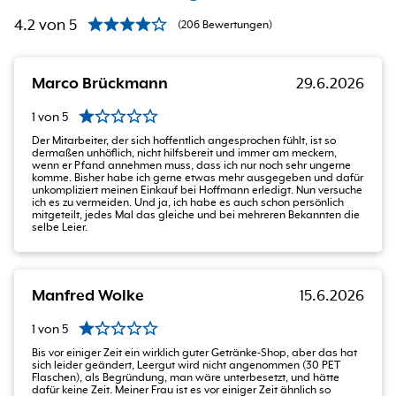
4.2
von
5
(
206
Bewertungen
)
Marco Brückmann
29.6.2026
1
von
5
Der Mitarbeiter, der sich hoffentlich angesprochen fühlt, ist so
dermaßen unhöflich, nicht hilfsbereit und immer am meckern,
wenn er Pfand annehmen muss, dass ich nur noch sehr ungerne
komme. Bisher habe ich gerne etwas mehr ausgegeben und dafür
unkompliziert meinen Einkauf bei Hoffmann erledigt. Nun versuche
ich es zu vermeiden. Und ja, ich habe es auch schon persönlich
mitgeteilt, jedes Mal das gleiche und bei mehreren Bekannten die
selbe Leier.
Manfred Wolke
15.6.2026
1
von
5
Bis vor einiger Zeit ein wirklich guter Getränke-Shop, aber das hat
sich leider geändert, Leergut wird nicht angenommen (30 PET
Flaschen), als Begründung, man wäre unterbesetzt, und hätte
dafür keine Zeit. Meiner Frau ist es vor einiger Zeit ähnlich so