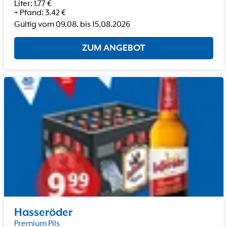
Liter
:
1.77
€
+
Pfand
:
3.42
€
Gültig vom
09.08.
bis
15.08.2026
ZUM ANGEBOT
Hasseröder
Premium Pils