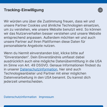
Newsletter abonnieren
Kontakt
FAQs
Karriere
Datenschutz
AEB
LkSG
Compliance