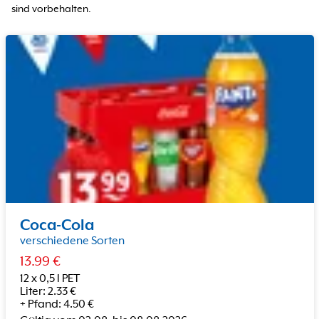
sind vorbehalten.
Coca-Cola
verschiedene Sorten
13.99
€
12 x 0,5 l PET
Liter
:
2.33
€
+
Pfand
:
4.50
€