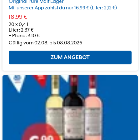
Original Pure Malt Lager
Mit unserer App zahlst du nur 16.99 € (Liter: 2,12 €)
18.99
€
20 x 0,4 l
Liter
:
2.37
€
+
Pfand
:
3.10
€
Gültig vom
02.08.
bis
08.08.2026
ZUM ANGEBOT