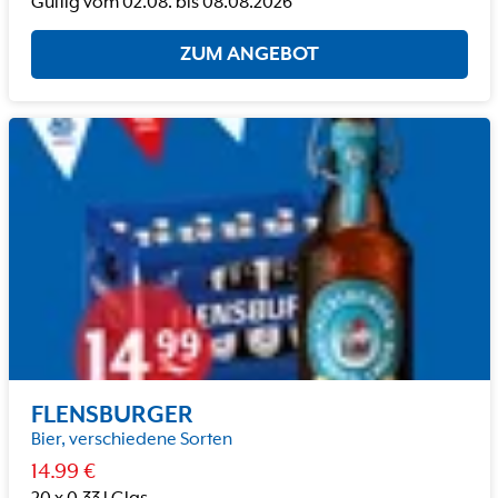
Gültig vom
02.08.
bis
08.08.2026
ZUM ANGEBOT
FLENSBURGER
Bier, verschiedene Sorten
14.99
€