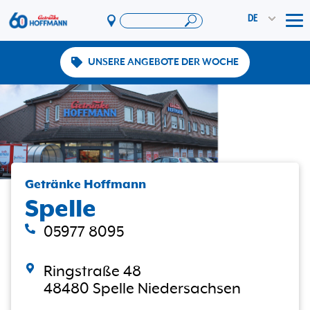
DE
Tog
UNSERE ANGEBOTE DER WOCHE
Angebote & Aktionen
App
PAYBACK
Vereinswelt
DosenExpress
HoffmannBringts
Getränke Hoffmann
Spelle
Services
Unternehmen
05977 8095
Ringstraße 48
48480 Spelle Niedersachsen