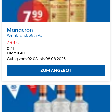
Mariacron
Weinbrand, 36 % Vol.
7.99
€
0,7 l
Liter
:
11.41
€
Gültig vom
02.08.
bis
08.08.2026
ZUM ANGEBOT