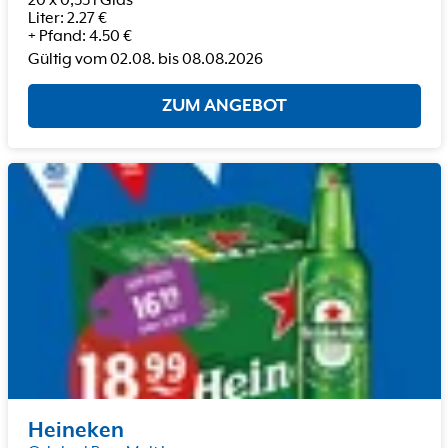
20 x 0,33 l Glas
Liter
:
2.27
€
+
Pfand
:
4.50
€
Gültig vom
02.08.
bis
08.08.2026
ZUM ANGEBOT
Heineken