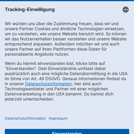
Newsletter abonnieren
Kontakt
FAQs
Karriere
Datenschutz
AEB
LkSG
Compliance