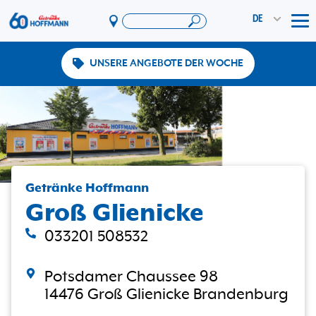
DE
Tog
UNSERE ANGEBOTE DER WOCHE
Angebote & Aktionen
App
PAYBACK
Vereinswelt
DosenExpress
HoffmannBringts
Getränke Hoffmann
Groß Glienicke
Services
Unternehmen
033201 508532
Potsdamer Chaussee 98
14476 Groß Glienicke Brandenburg