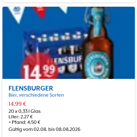
FLENSBURGER
Bier, verschiedene Sorten
14.99
€
20 x 0,33 l Glas
Liter
:
2.27
€
+
Pfand
:
4.50
€
Gültig vom
02.08.
bis
08.08.2026