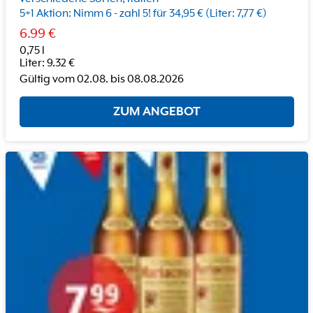
5+1 Aktion: Nimm 6 - zahl 5! für 34,95 € (Liter: 7,77 €)
6.99
€
0,75 l
Liter
:
9.32
€
Gültig vom
02.08.
bis
08.08.2026
ZUM ANGEBOT