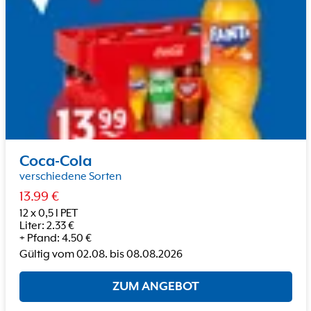
Coca-Cola
verschiedene Sorten
13.99
€
12 x 0,5 l PET
Liter
:
2.33
€
+
Pfand
:
4.50
€
Gültig vom
02.08.
bis
08.08.2026
ZUM ANGEBOT