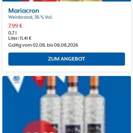
Mariacron
Weinbrand, 36 % Vol.
7.99
€
0,7 l
Liter
:
11.41
€
Gültig vom
02.08.
bis
08.08.2026
ZUM ANGEBOT