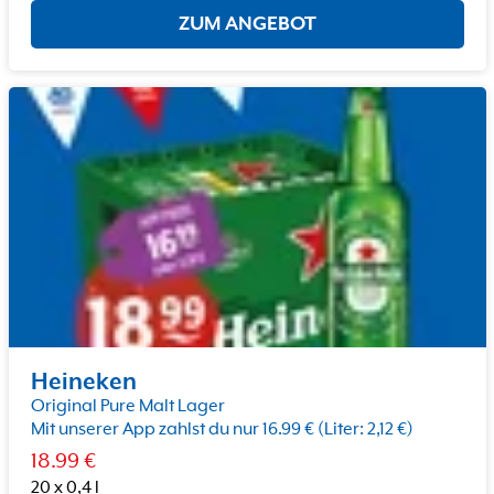
ZUM ANGEBOT
Heineken
Original Pure Malt Lager
Mit unserer App zahlst du nur 16.99 € (Liter: 2,12 €)
18.99
€
20 x 0,4 l