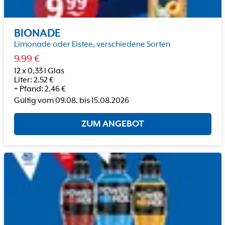
BIONADE
Limonade oder Eistee, verschiedene Sorten
9.99
€
12 x 0,33 l Glas
Liter
:
2.52
€
+
Pfand
:
2.46
€
Gültig vom
09.08.
bis
15.08.2026
ZUM ANGEBOT