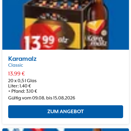
Karamalz
Classic
13.99
€
20 x 0,5 l Glas
Liter
:
1.40
€
+
Pfand
:
3.10
€
Gültig vom
09.08.
bis
15.08.2026
ZUM ANGEBOT