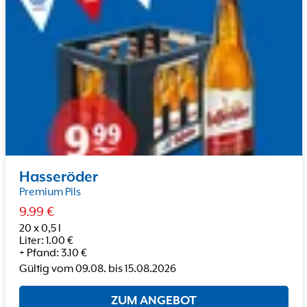
Hasseröder
Premium Pils
9.99
€
20 x 0,5 l
Liter
:
1.00
€
+
Pfand
:
3.10
€
Gültig vom
09.08.
bis
15.08.2026
ZUM ANGEBOT