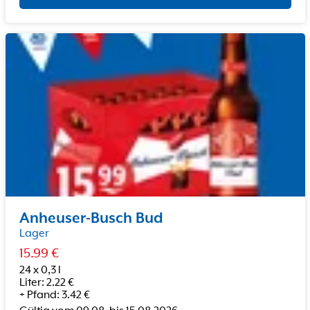
Anheuser-Busch Bud
Lager
15.99
€
24 x 0,3 l
Liter
:
2.22
€
+
Pfand
:
3.42
€