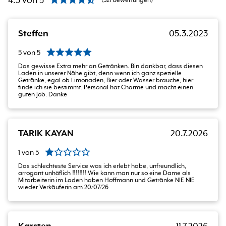
4.3
von
5
(
521
Bewertungen
)
Steffen
05.3.2023
5
von
5
Das gewisse Extra mehr an Getränken. Bin dankbar, dass diesen
Laden in unserer Nähe gibt, denn wenn ich ganz spezielle
Getränke, egal ob Limonaden, Bier oder Wasser brauche, hier
finde ich sie bestimmt. Personal hat Charme und macht einen
guten Job. Danke
TARIK KAYAN
20.7.2026
1
von
5
Das schlechteste Service was ich erlebt habe, unfreundlich,
arrogant unhöflich ‼️‼️‼️‼️ Wie kann man nur so eine Dame als
Mitarbeiterin im Laden haben Hoffmann und Getränke NIE NIE
wieder Verkäuferin am 20/07/26