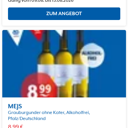
Gültig vom
09.08.
bis
15.08.2026
ZUM ANGEBOT
MEJS
Grauburgunder ohne Kater, Alkoholfrei,
Pfalz/Deutschland
8.99
€