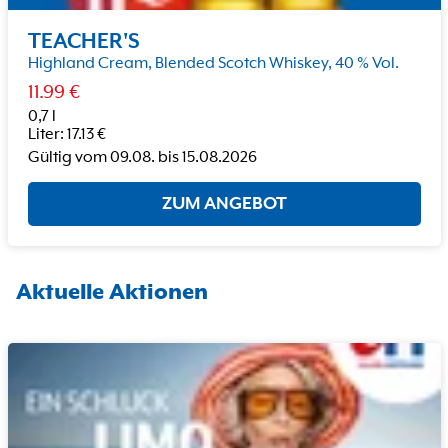
TEACHER'S
Highland Cream, Blended Scotch Whiskey, 40 % Vol.
11.99
€
0,7 l
Liter
:
17.13
€
Gültig vom
09.08.
bis
15.08.2026
ZUM ANGEBOT
Aktuelle Aktionen