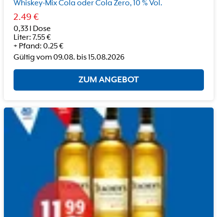
Whiskey-Mix Cola oder Cola Zero, 10 % Vol.
2.49
€
0,33 l Dose
Liter
:
7.55
€
+
Pfand
:
0.25
€
Gültig vom
09.08.
bis
15.08.2026
ZUM ANGEBOT