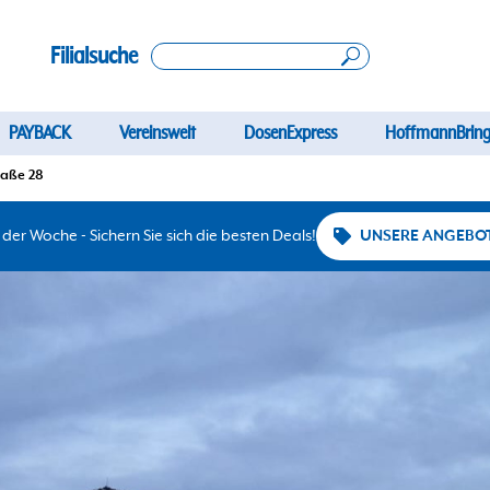
Filialsuche
PAYBACK
Vereinswelt
DosenExpress
HoffmannBring
raße 28
er Woche - Sichern Sie sich die besten Deals!
UNSERE ANGEBO