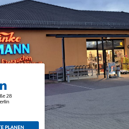
in
ße 28
erlin
E PLANEN