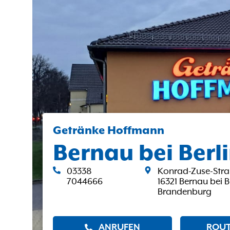
Getränke Hoffmann
Bernau bei Berl
03338
Konrad-Zuse-Stra
7044666
16321 Bernau bei B
Brandenburg
ANRUFEN
ROUT